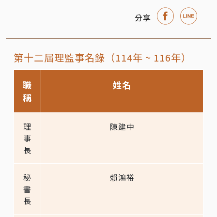
分享
第十二屆理監事名錄（114年 ~ 116年）
職
姓名
稱
理
陳建中
事
長
秘
賴鴻裕
書
長