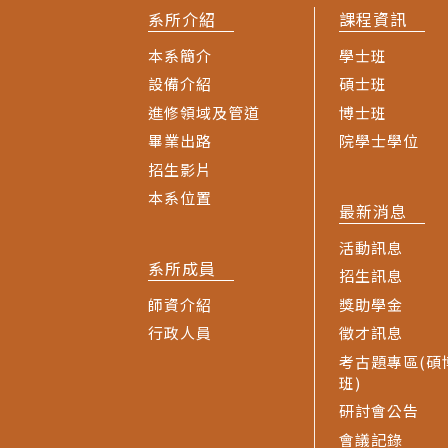
系所介紹
課程資訊
本系簡介
學士班
設備介紹
碩士班
進修領域及管道
博士班
畢業出路
院學士學位
招生影片
本系位置
最新消息
活動訊息
系所成員
招生訊息
師資介紹
獎助學金
行政人員
徵才訊息
考古題專區(碩
班)
研討會公告
會議記錄