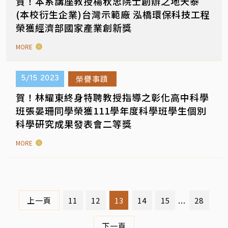
賀！本系講座教授楊秋忠院士創辦之地天泰
(本校衍生企業)台灣示範廠 泓橋環保科技工程
榮獲經濟部國家產業創新獎
MORE
榮譽事蹟
5/15
2023
賀！林耀東終身特聘教授指導之彰化高中科學
班張晏珊同學榮獲111學年度科學班學生個別
科學研究成果發表會二等獎
MORE
...
上一頁
11
12
13
14
15
28
下一頁