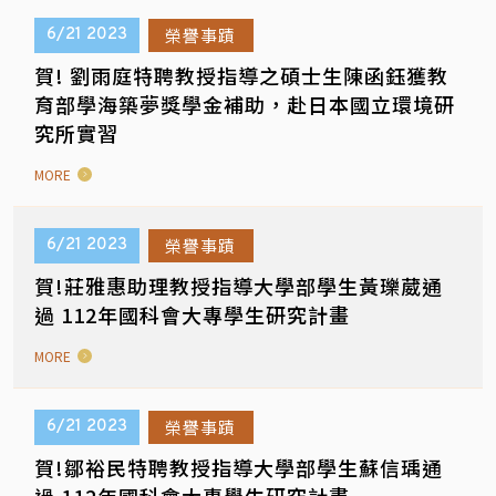
榮譽事蹟
6/21
2023
賀! 劉雨庭特聘教授指導之碩士生陳函鈺獲教
育部學海築夢獎學金補助，赴日本國立環境研
究所實習
MORE
榮譽事蹟
6/21
2023
賀!莊雅惠助理教授指導大學部學生黃瓅葳通
過 112年國科會大專學生研究計畫
MORE
榮譽事蹟
6/21
2023
賀!鄒裕民特聘教授指導大學部學生蘇信瑀通