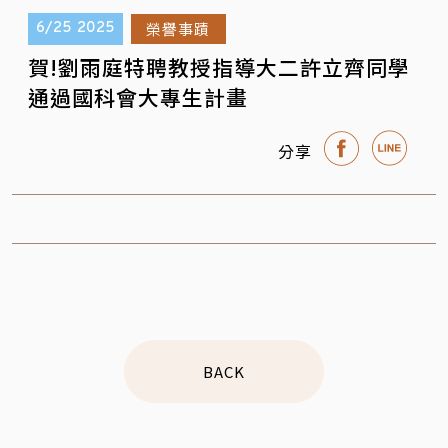
榮譽事蹟
6/25
2025
賀!劉雨庭特聘教授指導大二許立齊同學
通過國科會大專生計畫
分享
BACK