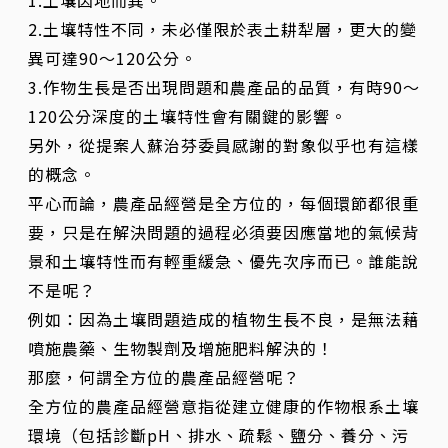
1.土壤因地而異。
2.土壤特性不同，未必僅限於表土耕犁層，更大的變
異可達90～120公分。
3.作物生長是否出現問題和農產品的品質，有時90～
120公分深度的土壤特性會有關鍵的影響。
另外，從提案人蘇治芬委員感謝的對象似乎也有這樣
的概念。
平心而論，農產品經營是全方位的，每個環節都很重
要，只是在解決問題的過程必須要因應當地的氣候背
景和土壤特性而有輕重緩急、優先次序而已。誰能說
不是呢？
例如：因為土壤問題造成的植物生長不良，是無法藉
噴施農藥、生物製劑及增施肥料解決的！
那麼，何謂全方位的農產品經營呢？
全方位的農產品經營意指從建立健康的作物根系土壤
環境（包括診斷pH、排水、疏鬆、鹽分、養分、污