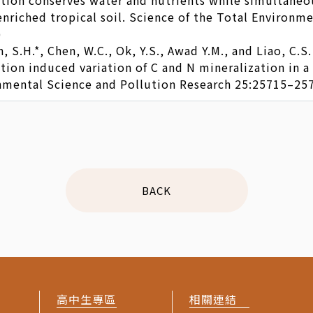
tion conserves water and nutrients while simultaneou
enriched tropical soil. Science of the Total Environ
)
n, S.H.*, Chen, W.C., Ok, Y.S., Awad Y.M., and Liao, C.
tion induced variation of C and N mineralization in a
nmental Science and Pollution Research 25:25715–25
BACK
高中生專區
相關連結