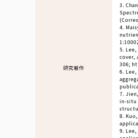
3. Chan
Spectr
(Corre
4. Mais
nutrien
1:1000
5. Lee,
cover, 
306; h
研究著作
6. Lee,
aggrega
public
7. Jien
in-sit
structu
8. Kuo,
applica
9. Lee,