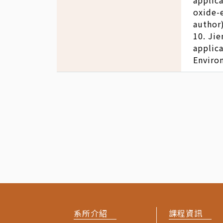
applica
oxide-
author
10. Jie
applica
Enviro
系所介紹
課程資訊