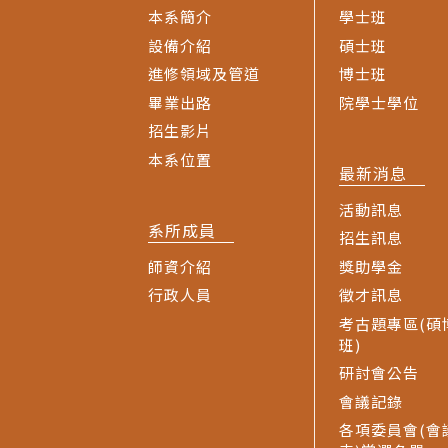
本系簡介
學士班
設備介紹
碩士班
進修領域及管道
博士班
畢業出路
院學士學位
招生影片
本系位置
最新消息
活動訊息
系所成員
招生訊息
師資介紹
獎助學金
行政人員
徵才訊息
考古題專區(碩
班)
研討會公告
會議記錄
各項委員會(會