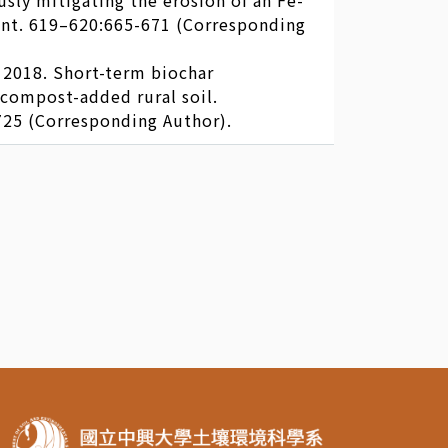
sly mitigating the erosion of an Fe-
ment. 619–620:665-671 (Corresponding
S. 2018. Short-term biochar
 compost-added rural soil.
725 (Corresponding Author).