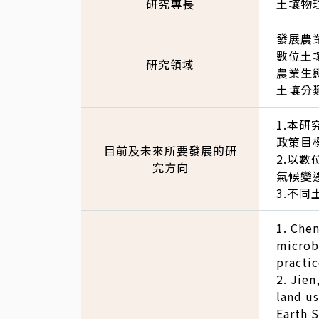
研究專長
土壤物
發展農
數位土
研究領域
農業生
土壤分
1.本
政策目
目前及未來所要發展的研
2.以數
究方向
氣候變
3.不
1. Chen
microb
practic
2. Jien
land u
Earth S