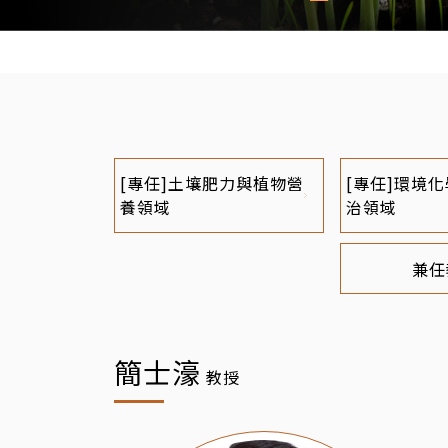
[專任]土壤肥力與植物營
[專任]環境
養領域
治領域
兼任
簡士濠
教授