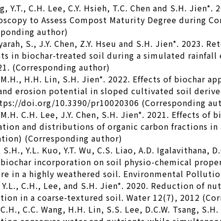
g, Y.T., C.H. Lee, C.Y. Hsieh, T.C. Chen and S.H. Jien*
oscopy to Assess Compost Maturity Degree during Co
sponding author)
yarah, S., J.Y. Chen, Z.Y. Hseu and S.H. Jien*. 2023. R
ts in biochar-treated soil during a simulated rainfal
21. (Corresponding author)
 M.H., H.H. Lin, S.H. Jien*. 2022. Effects of biochar a
and erosion potential in sloped cultivated soil deri
ttps://doi.org/10.3390/pr10020306 (Corresponding au
 M.H. C.H. Lee, J.Y. Chen, S.H. Jien*. 2021. Effects of
tion and distributions of organic carbon fractions in
ation) (Corresponding author)
, S.H., Y.L. Kuo, Y.T. Wu, C.S. Liao, A.D. Igalavithana, D
u biochar incorporation on soil physio-chemical prop
re in a highly weathered soil. Environmental Polluti
 Y.L., C.H., Lee, and S.H. Jien*. 2020. Reduction of nu
tion in a coarse-textured soil. Water 12(7), 2012 (Co
 C.H., C.C. Wang, H.H. Lin, S.S. Lee, D.C.W. Tsang, S.H. 