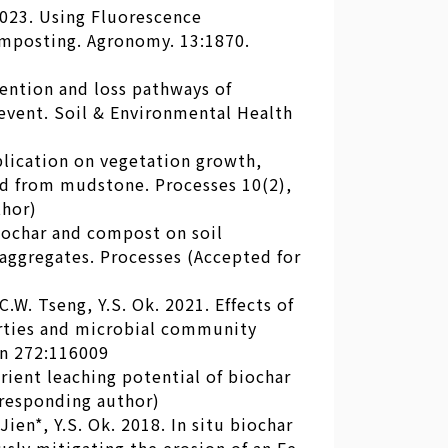
. 2023. Using Fluorescence
mposting. Agronomy. 13:1870.
etention and loss pathways of
l event. Soil & Environmental Health
pplication on vegetation growth,
ved from mudstone. Processes 10(2),
thor)
 biochar and compost on soil
 aggregates. Processes (Accepted for
.C.W. Tseng, Y.S. Ok. 2021. Effects of
erties and microbial community
on 272:116009
trient leaching potential of biochar
rresponding author)
Jien*, Y.S. Ok. 2018. In situ biochar