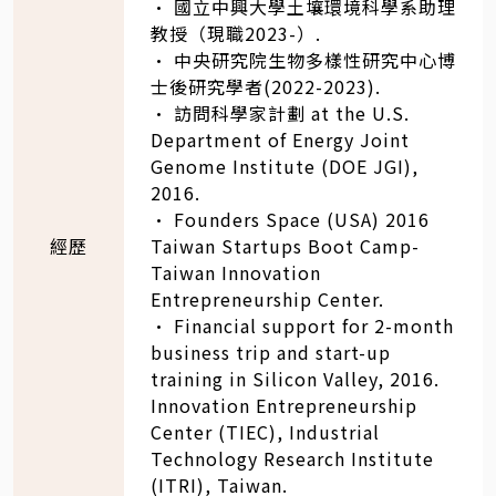
• 國立中興大學土壤環境科學系助理
教授（現職2023-）.
• 中央研究院生物多樣性研究中心博
士後研究學者(2022-2023).
• 訪問科學家計劃 at the U.S.
Department of Energy Joint
Genome Institute (DOE JGI),
2016.
• Founders Space (USA) 2016
經歷
Taiwan Startups Boot Camp-
Taiwan Innovation
Entrepreneurship Center.
• Financial support for 2-month
business trip and start-up
training in Silicon Valley, 2016.
Innovation Entrepreneurship
Center (TIEC), Industrial
Technology Research Institute
(ITRI), Taiwan.